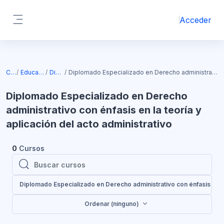
Salta al contenido principal
Acceder
Panel lateral
Bloques
Cursos
Educación continua
Diplomados
Diplomado Especializado en Derecho administrativo con énfasis en la teoría y aplicación del acto administrativo
Diplomado Especializado en Derecho
administrativo con énfasis en la teoría y
aplicación del acto administrativo
0
Cursos
Buscar cursos
Buscar cursos
Diplomado Especializado en Derecho administrativo con énfasis en la 
Ordenar (ninguno)