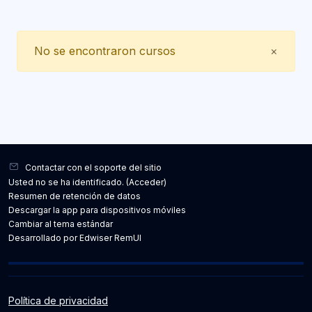
Close
No se encontraron cursos
×
Bloques
Contactar con el soporte del sitio
Usted no se ha identificado. (
Acceder
)
Resumen de retención de datos
Descargar la app para dispositivos móviles
Cambiar al tema estándar
Desarrollado por Edwiser RemUI
Política de privacidad