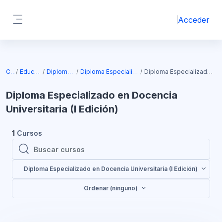
Salta al contenido principal
Acceder
Panel lateral
Bloques
Cursos
Educación continua
Diplomados IUDY & IINEJ
Diploma Especializado en Docencia Universitaria
Diploma Especializado en Docencia Universitaria (I Edición)
Diploma Especializado en Docencia
Universitaria (I Edición)
1
Cursos
Buscar cursos
Buscar cursos
Diploma Especializado en Docencia Universitaria (I Edición)
Ordenar (ninguno)