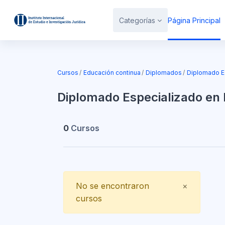
Salta al contenido principal
Categorías
Página Principal
Bloques
Cursos
Educación continua
Diplomados
Diplomado E
Diplomado Especializado en 
0
Cursos
Close
No se encontraron
×
cursos